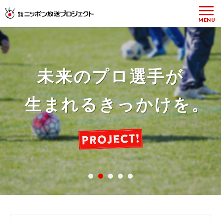
いつもと同じ場所に、
価値あるモノを求める
私たちは、
世の中に
買いたい人も、
売りたい人も、
未来のプロ選手が
いつもと全く違う
新しい価値、
ラジオのリスナーに、
本物の価値を
ファッションアイテムの
生まれるきっかけを。
リサイクルブティックを。
発信していく企業です。
ショッピングの楽しさを。
人のにぎわいを。